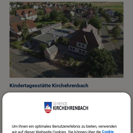
Wirtschaft & Gewerbe
VG Kirchehrenbach
Kindertagesstätte Kirchehrenbach
Unsere Kindertagesstätte wurde 1926 eröffnet und gehört
damit zu den ältesten im Landkreis Forchheim. Der Träger ist
die Gemeinde Kirchehrenbach.
WEITERLESEN
Um Ihnen ein optimales Benutzererlebnis zu bieten, verwenden
wir auf dieser Webseite Cookies. Sie können über die
Cookie